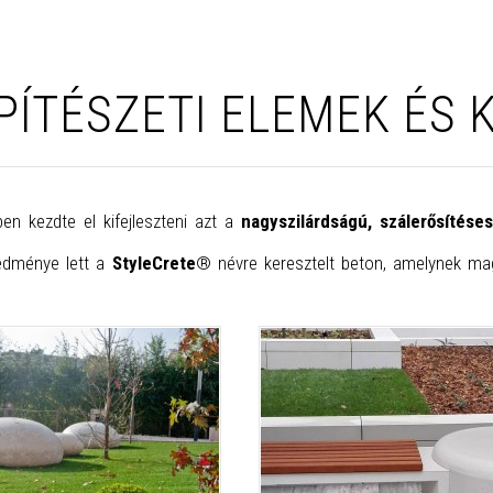
PÍTÉSZETI ELEMEK ÉS 
n kezdte el kifejleszteni azt a
nagyszilárdságú, szálerősítés
redménye lett a
StyleCrete
® névre keresztelt beton, amelynek mag