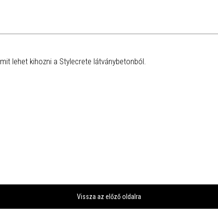
 mit lehet kihozni a Stylecrete látványbetonból.
Vissza az előző oldalra