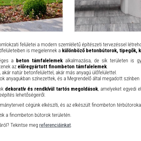
mlokzati felületei a modern szemléletű építészeti tervezéssel létreh
ldfelületeiben is megjelennek a
különböző betonbútorok, tipegők, 
séges a
beton támfalelemek
alkalmazása, de sík területen is 
ntenek az
előregyártott finombeton támfalelemek
.
, akár natúr betonfelülettel, akár más anyagú ülőfelülettel.
rok anyagukban színezettek, és a Megrendelő által megadott színben 
dok
dekoratív és rendkívül tartós megoldások
, amelyeket egyedi e
eépítés lehetőségeiről.
mányterveit cégünk elkészíti, és az elkészült finombeton térbútorokat, 
ik a finombeton bútorok területén.
gáról? Tekintse meg
referenciáinkat
.