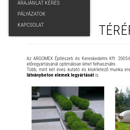
ÁRAJÁNLAT KÉRÉS
PÁLYÁZATOK
KAPCSOLAT
TÉRÉ
Az ARGOMEX Építészeti és Kereskedelmi Kft. 2005-be
előregyártásánál optimálisan lehet felhasználni.
Több, mint két éves kutató és kísérletező munka e
látványbeton elemek legyártását
is.