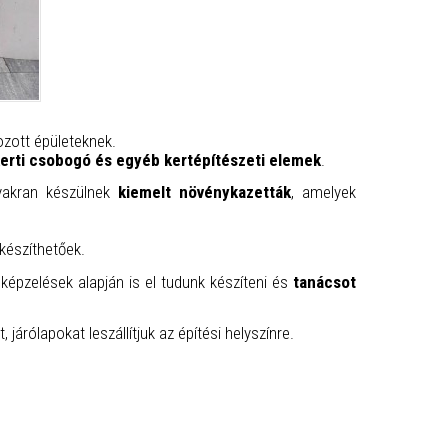
ozott épületeknek.
kerti csobogó és egyéb kertépítészeti elemek
.
gyakran készülnek
kiemelt növénykazetták
, amelyek
készíthetőek.
lképzelések alapján is el tudunk készíteni és
tanácsot
járólapokat leszállítjuk az építési helyszínre.