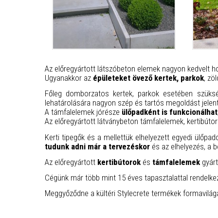
Az előregyártott látszóbeton elemek nagyon kedvelt ho
Ugyanakkor az
épületeket övező kertek, parkok
, zö
Főleg domborzatos kertek, parkok esetében szük
lehatárolására nagyon szép és tartós megoldást jele
A támfalelemek jórésze
ülőpadként is funkcionálhat
Az előregyártott látványbeton támfalelemek, kertibúto
Kerti tipegők és a mellettük elhelyezett egyedi ülőpa
tudunk adni már a tervezéskor
és az elhelyezés, a b
Az előregyártott
kertibútorok
és
támfalelemek
gyárt
Cégünk már több mint 15 éves tapasztalattal rendelkez
Meggyőződne a kültéri Stylecrete termékek formavilá