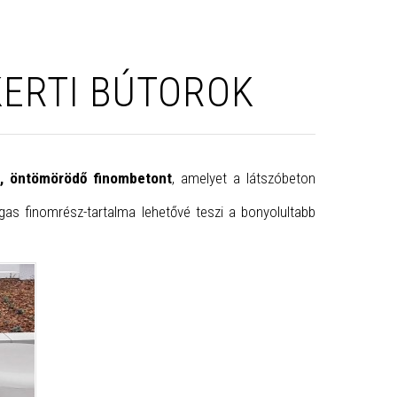
KERTI BÚTOROK
es, öntömörödő finombetont
, amelyet a látszóbeton
as finomrész-tartalma lehetővé teszi a bonyolultabb