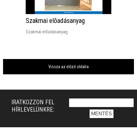
Szakmai elõadásanyag
Szakmai elõadásanyag
Vissza az előző oldalra
IRATKOZZON FEL
HÍRLEVELÜNKRE: