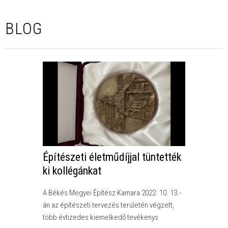
BLOG
Építészeti életműdíjjal tüntették
ki kollégánkat
A Békés Megyei Építész Kamara 2022. 10. 13.-
án az építészeti tervezés területén végzett,
több évtizedes kiemelkedő tevékenys