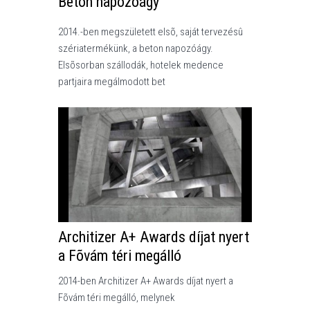
Beton napozóágy
2014.-ben megszületett elsõ, saját tervezésû
szériatermékünk, a beton napozóágy.
Elsõsorban szállodák, hotelek medence
partjaira megálmodott bet
Architizer A+ Awards díjat nyert
a Fõvám téri megálló
2014-ben Architizer A+ Awards díjat nyert a
Fõvám téri megálló, melynek