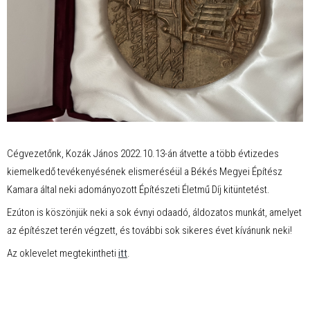
Cégvezetőnk, Kozák János 2022.10.13-án átvette a több évtizedes
kiemelkedő tevékenyésének elismeréséül a Békés Megyei Építész
Kamara által neki adományozott Építészeti Életmű Díj kitüntetést.
Ezúton is köszönjük neki a sok évnyi odaadó, áldozatos munkát, amelyet
az építészet terén végzett, és további sok sikeres évet kívánunk neki!
Az oklevelet megtekintheti
itt
.