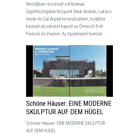
Nívódíjban részesült a Kõbányai
Ügyfélszolgálati Központ Vikár András, Lukács
István és Gál Árpád tervezésében, továbbá
kiemelt dicséretet kapott az Õrmezõi P+R
Parkoló és Pavilon. Az épületeket homlok
Schöne Häuser: EINE MODERNE
SKULPTUR AUF DEM HÜGEL
Schöne Häuser: EINE MODERNE SKULPTUR
AUF DEM HÜGEL