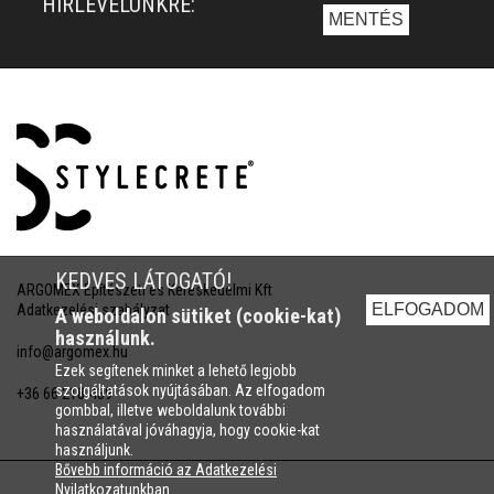
HÍRLEVELÜNKRE:
KEDVES LÁTOGATÓ!
ARGOMEX Építészeti és Kereskedelmi Kft
ELFOGADOM
Adatkezelési szabályzat
A weboldalon sütiket (cookie-kat)
használunk.
info@argomex.hu
Ezek segítenek minket a lehető legjobb
szolgáltatások nyújtásában. Az elfogadom
+36 66 218-439
gombbal, illetve weboldalunk további
használatával jóváhagyja, hogy cookie-kat
használjunk.
Bővebb információ az Adatkezelési
Nyilatkozatunkban