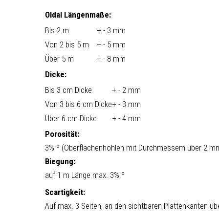
Oldal Längenmaße:
Bis 2 m
+ - 3 mm
Von 2 bis 5 m
+ - 5 mm
Über 5 m
+ - 8 mm
Dicke:
Bis 3 cm Dicke
+ - 2 mm
Von 3 bis 6 cm Dicke
+ - 3 mm
Über 6 cm Dicke
+ - 4 mm
Porosität:
3% º (Oberflächenhöhlen mit Durchmessem über 2 mm
Biegung:
auf 1 m Länge max. 3% º
Scartigkeit:
Auf max. 3 Seiten, an den sichtbaren Plattenkanten ü