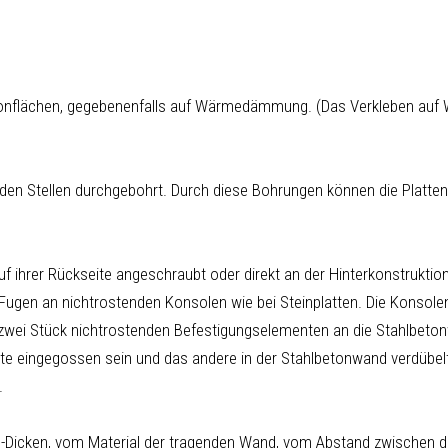
 Betonflächen, gegebenenfalls auf Wärmedämmung. (Das Verkleben au
den Stellen durchgebohrt. Durch diese Bohrungen können die Platten 
f ihrer Rückseite angeschraubt oder direkt an der Hinterkonstruktion
 Fugen an nichtrostenden Konsolen wie bei Steinplatten. Die Konsole
s zwei Stück nichtrostenden Befestigungselementen an die Stahlbeton
e eingegossen sein und das andere in der Stahlbetonwand verdübelt
.
 -Dicken, vom Material der tragenden Wand, vom Abstand zwischen d